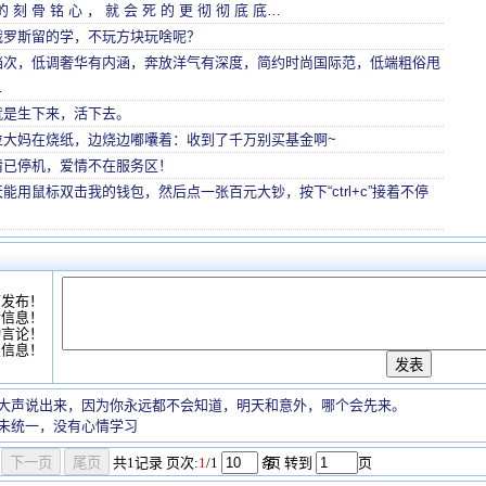
 爱 的 刻 骨 铭 心 ， 就 会 死 的 更 彻 彻 底 底…
俄罗斯留的学，不玩方块玩啥呢？
档次，低调奢华有内涵，奔放洋气有深度，简约时尚国际范，低端粗俗甩
…
就是生下来，活下去。
位大妈在烧纸，边烧边嘟囔着：收到了千万别买基金啊~
情已停机，爱情不在服务区！
能用鼠标双击我的钱包，然后点一张百元大钞，按下“ctrl+c”接着不停
可发布！
情信息！
动言论！
复信息！
大声说出来，因为你永远都不会知道，明天和意外，哪个会先来。
未统一，没有心情学习
共
1
记录
页次:
1
/1
条
/页 转到
页