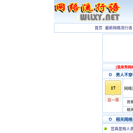
首页
最新网络流行语
[我来秀网
男人不穿
17
网络
投一票
背景
相关
相关网络
您真是贱人多