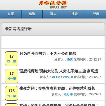
首页
精选
添加
搜索
登录
最新网络流行语
只为自强而努力，不为不公而抱怨
17
发布人：
悟真
发布时间：23-12-27
投一票
理想很辉煌,现实太悲伤,人穷志不短,志当存高远
17
发布人：
ALI353350583I
发布时间：23-12-27
投一票
生死之约：交换青春和容颜，还你智慧和成长
175
发布人：
江舟幸
发布时间：22-09-01
投一票
其他人的生活全是选择题！我踏马全是填空题！