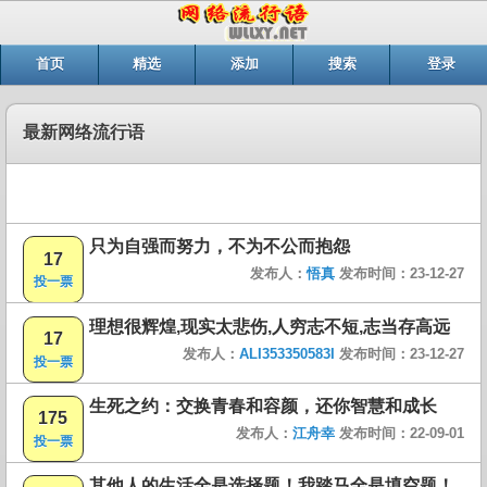
首页
精选
添加
搜索
登录
最新网络流行语
只为自强而努力，不为不公而抱怨
17
发布人：
悟真
发布时间：23-12-27
投一票
理想很辉煌,现实太悲伤,人穷志不短,志当存高远
17
发布人：
ALI353350583I
发布时间：23-12-27
投一票
生死之约：交换青春和容颜，还你智慧和成长
175
发布人：
江舟幸
发布时间：22-09-01
投一票
其他人的生活全是选择题！我踏马全是填空题！