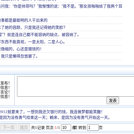
问我：“你是帅哥吗？”我惭愧的说：“我不是。”那女孩啪啪给了我两个耳
的事都是最聪明的人干出来的
忘了她的容颜，只是我还记得她的笑脸?
爱”？就是连自己都不能容纳的缺点，被容纳了。
样东西不能直视，一是太阳，二是人心。
是微缩的，心还是猥琐的！
，我只是懒得忽悠罢了。
可发布！
情信息！
动言论！
复信息！
2012就要来了，一想到我还欠银行的钱，我连做梦都能笑醒！
是因为没有勇气结束这一天；赖床，是因为没有勇气开始这一天。
共
1
记录
页次:
1
/1
条
/页 转到
页