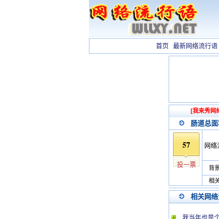
首页
最新网络流行语
[我来秀网
肠道总面
57
网络
投一票
背景
相关
相关网络
我当年也是个