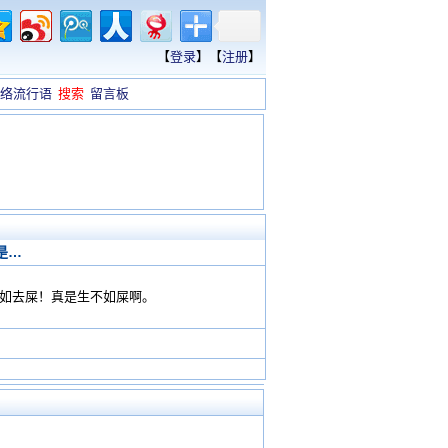
【
登录
】【
注册
】
络流行语
搜索
留言板
是…
不如去屎！真是生不如屎啊。