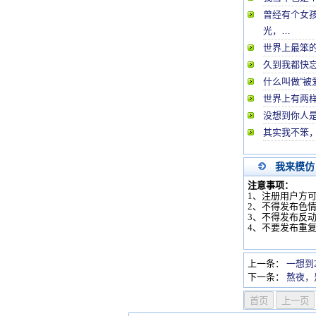
曾经有个女孩
光，…
世界上最笨
久到我都快
什么叫做“被
世界上有两
没想到你人
其实我不笨
我来模仿
注意事项：
1、注册用户方
2、不得发布色
3、不得发布反
4、不要发布重
上一条：
一想到
下一条：
熬夜，