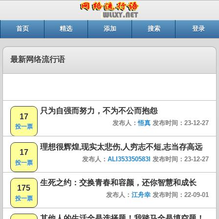
首页
精选
添加
搜索
登录
最新网络流行语
只为自强而努力，不为不公而抱怨
17
发布人：
悟真
发布时间：23-12-27
投一票
理想很辉煌,现实太悲伤,人穷志不短,志当存高远
17
发布人：
ALI353350583I
发布时间：23-12-27
投一票
生死之约：交换青春和容颜，还你智慧和成长
175
发布人：
江舟幸
发布时间：22-09-01
投一票
其他人的生活全是选择题！我踏马全是填空题！