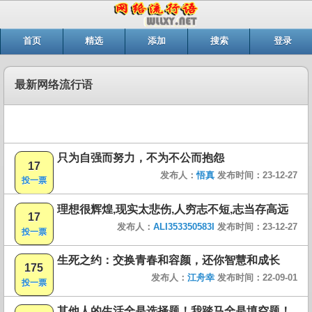
首页
精选
添加
搜索
登录
最新网络流行语
只为自强而努力，不为不公而抱怨
17
发布人：
悟真
发布时间：23-12-27
投一票
理想很辉煌,现实太悲伤,人穷志不短,志当存高远
17
发布人：
ALI353350583I
发布时间：23-12-27
投一票
生死之约：交换青春和容颜，还你智慧和成长
175
发布人：
江舟幸
发布时间：22-09-01
投一票
其他人的生活全是选择题！我踏马全是填空题！