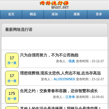
首页
精选
添加
搜索
登录
最新网络流行语
只为自强而努力，不为不公而抱怨
17
发布人：
悟真
发布时间：23-12-27
投一票
理想很辉煌,现实太悲伤,人穷志不短,志当存高远
17
发布人：
ALI353350583I
发布时间：23-12-27
投一票
生死之约：交换青春和容颜，还你智慧和成长
175
发布人：
江舟幸
发布时间：22-09-01
投一票
其他人的生活全是选择题！我踏马全是填空题！