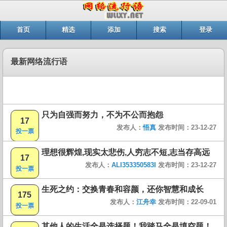
首页
精选
添加
搜索
登录
最新网络流行语
只为自强而努力，不为不公而抱怨
17
发布人：
悟真
发布时间：23-12-27
投一票
理想很辉煌,现实太悲伤,人穷志不短,志当存高远
17
发布人：
ALI353350583I
发布时间：23-12-27
投一票
生死之约：交换青春和容颜，还你智慧和成长
175
发布人：
江舟幸
发布时间：22-09-01
投一票
其他人的生活全是选择题！我踏马全是填空题！