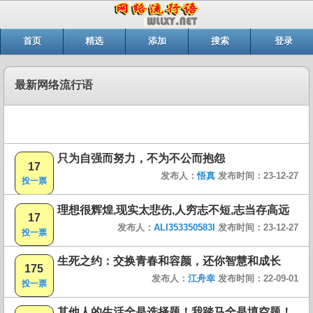
首页
精选
添加
搜索
登录
最新网络流行语
只为自强而努力，不为不公而抱怨
17
发布人：
悟真
发布时间：23-12-27
投一票
理想很辉煌,现实太悲伤,人穷志不短,志当存高远
17
发布人：
ALI353350583I
发布时间：23-12-27
投一票
生死之约：交换青春和容颜，还你智慧和成长
175
发布人：
江舟幸
发布时间：22-09-01
投一票
其他人的生活全是选择题！我踏马全是填空题！