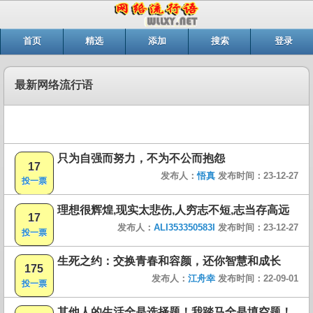
首页
精选
添加
搜索
登录
最新网络流行语
只为自强而努力，不为不公而抱怨
17
发布人：
悟真
发布时间：23-12-27
投一票
理想很辉煌,现实太悲伤,人穷志不短,志当存高远
17
发布人：
ALI353350583I
发布时间：23-12-27
投一票
生死之约：交换青春和容颜，还你智慧和成长
175
发布人：
江舟幸
发布时间：22-09-01
投一票
其他人的生活全是选择题！我踏马全是填空题！