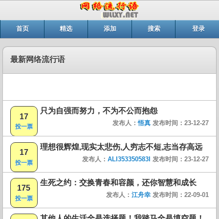
首页
精选
添加
搜索
登录
最新网络流行语
只为自强而努力，不为不公而抱怨
17
发布人：
悟真
发布时间：23-12-27
投一票
理想很辉煌,现实太悲伤,人穷志不短,志当存高远
17
发布人：
ALI353350583I
发布时间：23-12-27
投一票
生死之约：交换青春和容颜，还你智慧和成长
175
发布人：
江舟幸
发布时间：22-09-01
投一票
其他人的生活全是选择题！我踏马全是填空题！