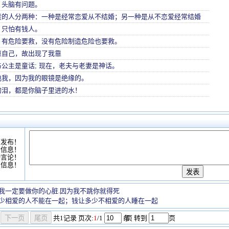
，头脑有问题。
责的人分两种：一种是经常恋爱从不结婚；另一种是从不恋爱经常结婚
，只怕有钱人。
：有危险要救，没有危险制造危险也要救。
靠自己，故出现了我靠
公主是童话; 现在，老夫与老妻是神话。
电我，因为我的眼镜是绝缘的。
的泪，都是你脑子里进的水！
可发布！
情信息！
动言论！
复信息！
我一定要做你的心脏.因为我不跳你就得死
少相爱的人不能在一起；钱让多少不相爱的人睡在一起
共
1
记录
页次:
1
/1
条
/页 转到
页