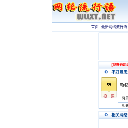
首页
最新网络流行语
[我来秀网
不好意思
59
网络
投一票
背景
相关
相关网络