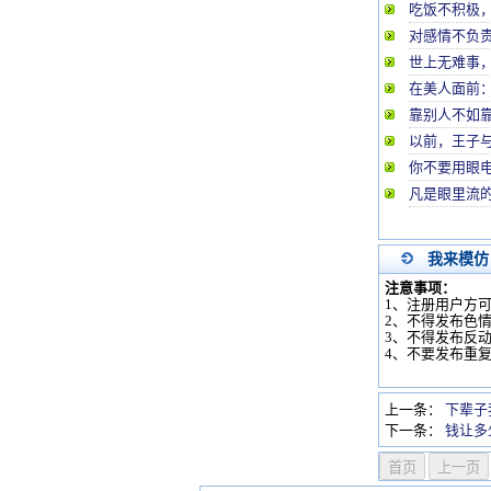
吃饭不积极
对感情不负
世上无难事
在美人面前
靠别人不如
以前，王子与
你不要用眼
凡是眼里流
我来模仿
注意事项：
1、注册用户方
2、不得发布色
3、不得发布反
4、不要发布重
上一条：
下辈子
下一条：
钱让多