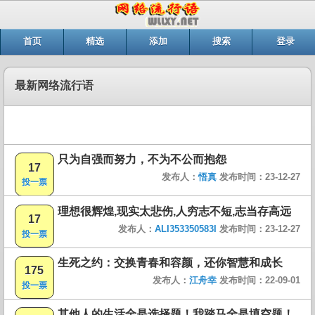
首页
精选
添加
搜索
登录
最新网络流行语
只为自强而努力，不为不公而抱怨
17
发布人：
悟真
发布时间：23-12-27
投一票
理想很辉煌,现实太悲伤,人穷志不短,志当存高远
17
发布人：
ALI353350583I
发布时间：23-12-27
投一票
生死之约：交换青春和容颜，还你智慧和成长
175
发布人：
江舟幸
发布时间：22-09-01
投一票
其他人的生活全是选择题！我踏马全是填空题！