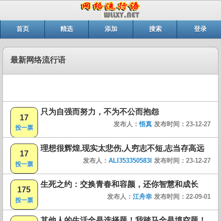
首页
精选
添加
搜索
登录
最新网络流行语
只为自强而努力，不为不公而抱怨
17
发布人：
悟真
发布时间：23-12-27
投一票
理想很辉煌,现实太悲伤,人穷志不短,志当存高远
17
发布人：
ALI353350583I
发布时间：23-12-27
投一票
生死之约：交换青春和容颜，还你智慧和成长
175
发布人：
江舟幸
发布时间：22-09-01
投一票
其他人的生活全是选择题！我踏马全是填空题！