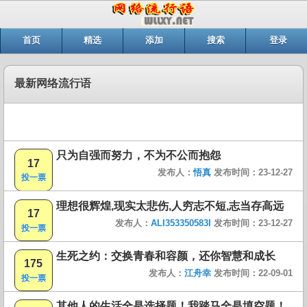
首页
精选
添加
搜索
登录
最新网络流行语
只为自强而努力，不为不公而抱怨
17
发布人：
悟真
发布时间：23-12-27
投一票
理想很辉煌,现实太悲伤,人穷志不短,志当存高远
17
发布人：
ALI353350583I
发布时间：23-12-27
投一票
生死之约：交换青春和容颜，还你智慧和成长
175
发布人：
江舟幸
发布时间：22-09-01
投一票
其他人的生活全是选择题！我踏马全是填空题！