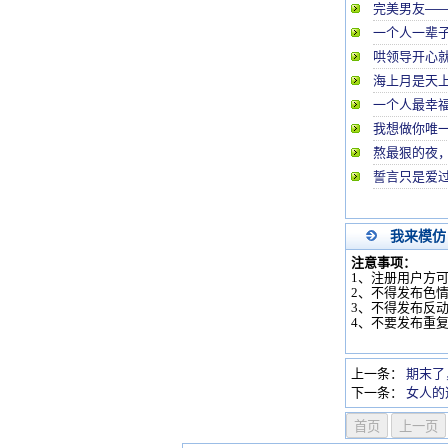
完美男友—
一个人一辈
哄领导开心
海上月是天上
一个人最幸
我想做你唯
熬最狠的夜
誓言只是爱
我来模仿
注意事项：
1、注册用户方
2、不得发布色
3、不得发布反
4、不要发布重
上一条：
期末了
下一条：
女人的