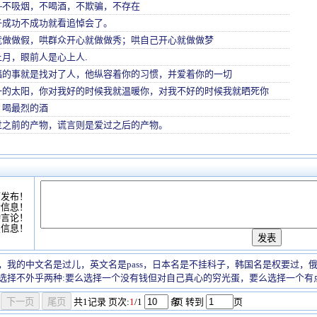
—不吸烟，不喝酒，不欺骗，不存在
子成功不成功就看追悼会了。
就做做假，哄群众开心就做做秀；哄自己开心就做做梦
月，眼前人是心上人.
福的事就是找对了人，他纵容着你的习惯，并爱着你的一切
一的太阳，你对我好的时候我就温暖你，对我不好的时候我就晒死你
，喝最烈的酒
过之前的产物，谎言则是爱过之后的产物。
可发布！
情信息！
动言论！
复信息！
，我的中文名是过儿，英文名是pass，日本名是不挂科子，韩国名是权要过，
选择不外乎两种:要么选择一个没有钱但对自己真心的穷光蛋，要么选择一个有
共
1
记录
页次:
1
/1
条
/页 转到
页