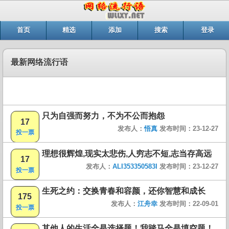
首页
精选
添加
搜索
登录
最新网络流行语
只为自强而努力，不为不公而抱怨
17
发布人：
悟真
发布时间：23-12-27
投一票
理想很辉煌,现实太悲伤,人穷志不短,志当存高远
17
发布人：
ALI353350583I
发布时间：23-12-27
投一票
生死之约：交换青春和容颜，还你智慧和成长
175
发布人：
江舟幸
发布时间：22-09-01
投一票
其他人的生活全是选择题！我踏马全是填空题！