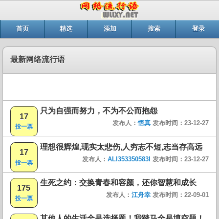
首页
精选
添加
搜索
登录
最新网络流行语
只为自强而努力，不为不公而抱怨
17
发布人：
悟真
发布时间：23-12-27
投一票
理想很辉煌,现实太悲伤,人穷志不短,志当存高远
17
发布人：
ALI353350583I
发布时间：23-12-27
投一票
生死之约：交换青春和容颜，还你智慧和成长
175
发布人：
江舟幸
发布时间：22-09-01
投一票
其他人的生活全是选择题！我踏马全是填空题！