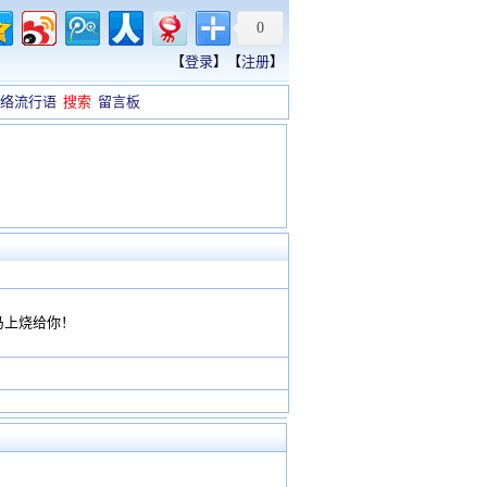
0
【
登录
】【
注册
】
络流行语
搜索
留言板
马上烧给你！