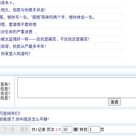
前途未卜。
地久，但愿与你携手并走!
两笔，够你写一生。“感情”简单的两个字，够你体会一生。
幻想，要激情不要矫情
对生命的严重浪费....
像被太监强奸一样——反抗是痛苦，不反抗还是痛苦！
底坐穿，抗拒从严最多半年！
，你家里人知道吗？
可发布！
情信息！
动言论！
复信息！
可是纯爷们！
到瓶颈了,你叫我还怎么平静?
共
1
记录
页次:
1
/1
条
/页 转到
页