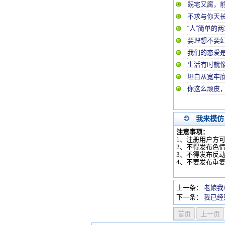
既宅又腐，
不求与你天长
“人”简单的
要理想不要
我们的恋爱是
生活有时就
坦白从宽牢
你这么顽皮
我来模仿
注意事项：
1、注册用户方
2、不得发布色
3、不得发布反
4、不要发布重
上一条：
老娘我
下一条：
我已经