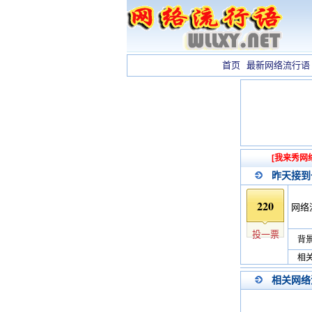
首页
最新网络流行语
[我来秀网
昨天接到
220
网络
投一票
背景
相关
相关网络