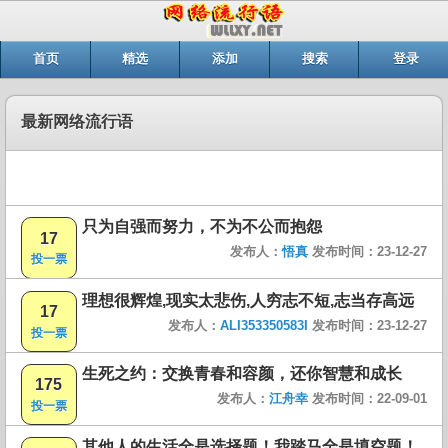
首页
精选
添加
搜索
登录
最新网络流行语
只为自强而努力，不为不公而抱怨
17
发布人：
悟真
发布时间：23-12-27
投一票
理想很辉煌,现实太悲伤,人穷志不短,志当存高远
17
发布人：
ALI353350583I
发布时间：23-12-27
投一票
生死之约：交换青春和容颜，还你智慧和成长
175
发布人：
江舟幸
发布时间：22-09-01
投一票
其他人的生活全是选择题！我踏马全是填空题！