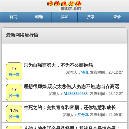
首页
精选
添加
搜索
登录
最新网络流行语
只为自强而努力，不为不公而抱怨
17
发布人：
悟真
发布时间：23-12-27
投一票
理想很辉煌,现实太悲伤,人穷志不短,志当存高远
17
发布人：
ALI353350583I
发布时间：23-12-27
投一票
生死之约：交换青春和容颜，还你智慧和成长
175
发布人：
江舟幸
发布时间：22-09-01
投一票
其他人的生活全是选择题！我踏马全是填空题！