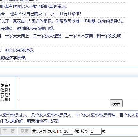
的距离有时候比人与猴子的距离更遥远。
晋三 也斗不过自己的火山！小三 且行且珍惜！
可以开一家花店~人家送的是花。你唱歌可以赚一间别墅~送你的是砖头。
天长地久，碰到的尽是海誓山盟。
相，十岁天天向上，二十岁远大理想，三十岁基本定向，四十岁处处吃
…
死，但会比死还难受。
念的经济学原理。
可发布！
情信息！
动言论！
复信息！
人爱你你是丈夫，几个女人爱你你是男人，十个女人爱你你是情种，百个女人
们把未来约好，明天谁也不许迟到
共
1
记录
页次:
1
/1
条
/页 转到
页