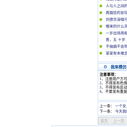
人与人之间
再猖狂的安培
刘德华演唱
哪来的什么
一岁出场亮
香，五 十岁
不抽烟不会
家家有本难
我来模仿
注意事项：
1、注册用户方
2、不得发布色
3、不得发布反
4、不要发布重
上一条：
一个女
下一条：
今天我