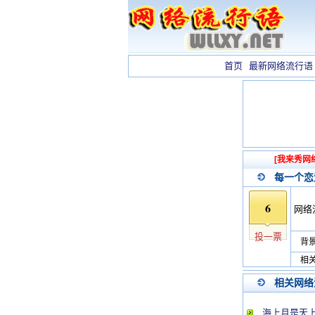
首页
最新网络流行语
[我来秀网
每一个恋
6
网络
投一票
背景
相关
相关网络
海上月是天上