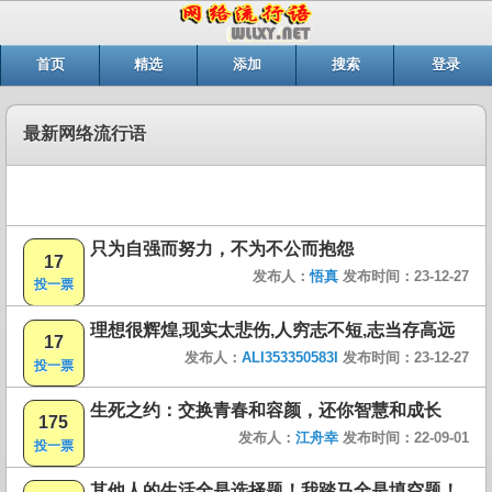
首页
精选
添加
搜索
登录
最新网络流行语
只为自强而努力，不为不公而抱怨
17
发布人：
悟真
发布时间：23-12-27
投一票
理想很辉煌,现实太悲伤,人穷志不短,志当存高远
17
发布人：
ALI353350583I
发布时间：23-12-27
投一票
生死之约：交换青春和容颜，还你智慧和成长
175
发布人：
江舟幸
发布时间：22-09-01
投一票
其他人的生活全是选择题！我踏马全是填空题！