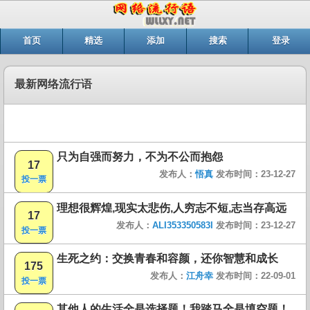
首页
精选
添加
搜索
登录
最新网络流行语
只为自强而努力，不为不公而抱怨
17
发布人：
悟真
发布时间：23-12-27
投一票
理想很辉煌,现实太悲伤,人穷志不短,志当存高远
17
发布人：
ALI353350583I
发布时间：23-12-27
投一票
生死之约：交换青春和容颜，还你智慧和成长
175
发布人：
江舟幸
发布时间：22-09-01
投一票
其他人的生活全是选择题！我踏马全是填空题！