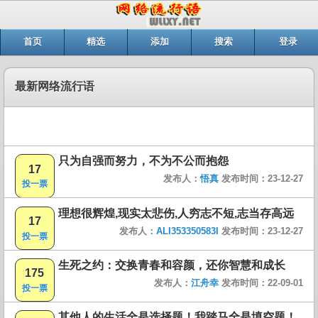
首页
精选
添加
搜索
登录
最新网络流行语
只为自强而努力，不为不公而抱怨
17
发布人：
悟真
发布时间：23-12-27
投一票
理想很辉煌,现实太悲伤,人穷志不短,志当存高远
17
发布人：
ALI353350583I
发布时间：23-12-27
投一票
生死之约：交换青春和容颜，还你智慧和成长
175
发布人：
江舟幸
发布时间：22-09-01
投一票
其他人的生活全是选择题！我踏马全是填空题！