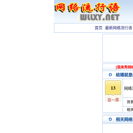
首页
最新网络流行语
[我来秀网
结婚就是
13
网络
投一票
背景
相关
相关网络