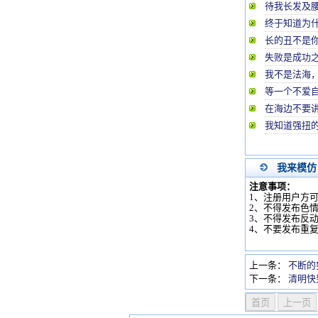
待我长发及
终于知道为
长的丑不是你
失败是成功
我不是法海
等一个不爱
在海边不要讲
我知道强扭
我来模仿
注意事项：
1、注册用户方
2、不得发布色
3、不得发布反
4、不要发布重
上一条：
不断的
下一条：
清明快