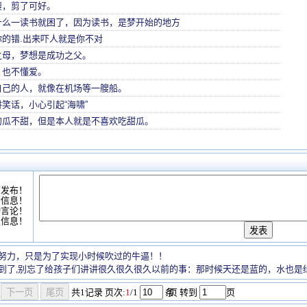
腰，剪了可好。
什么一读书就困了，因为读书，是梦开始的地方
的错.出来吓人就是你不对
之母，梦想是成功之父。
，也不懂爱。
自己的人，就像在机场等一艘船。
笑话，小心引起“海啸”
的瓜不甜，但是本人就是不喜欢吃甜瓜。
可发布！
情信息！
动言论！
复信息！
努力，只是为了实现小时候吹过的牛逼！！
到了,别忘了给孩子们讲讲很久很久很久以前的事：那时候天还是蓝的，水也是
共
1
记录
页次:
1
/1
条
/页 转到
页