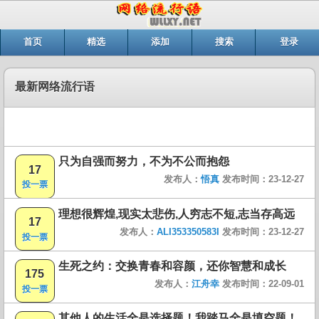
首页
精选
添加
搜索
登录
最新网络流行语
只为自强而努力，不为不公而抱怨
17
发布人：
悟真
发布时间：23-12-27
投一票
理想很辉煌,现实太悲伤,人穷志不短,志当存高远
17
发布人：
ALI353350583I
发布时间：23-12-27
投一票
生死之约：交换青春和容颜，还你智慧和成长
175
发布人：
江舟幸
发布时间：22-09-01
投一票
其他人的生活全是选择题！我踏马全是填空题！