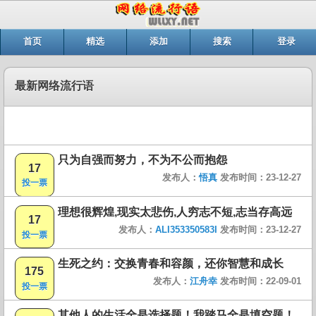
首页
精选
添加
搜索
登录
最新网络流行语
只为自强而努力，不为不公而抱怨
17
发布人：
悟真
发布时间：23-12-27
投一票
理想很辉煌,现实太悲伤,人穷志不短,志当存高远
17
发布人：
ALI353350583I
发布时间：23-12-27
投一票
生死之约：交换青春和容颜，还你智慧和成长
175
发布人：
江舟幸
发布时间：22-09-01
投一票
其他人的生活全是选择题！我踏马全是填空题！