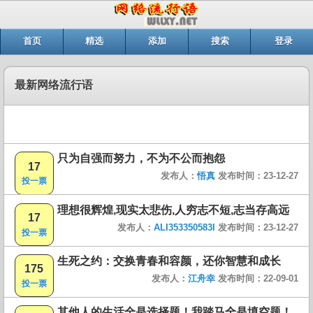
首页
精选
添加
搜索
登录
最新网络流行语
只为自强而努力，不为不公而抱怨
17
发布人：
悟真
发布时间：23-12-27
投一票
理想很辉煌,现实太悲伤,人穷志不短,志当存高远
17
发布人：
ALI353350583I
发布时间：23-12-27
投一票
生死之约：交换青春和容颜，还你智慧和成长
175
发布人：
江舟幸
发布时间：22-09-01
投一票
其他人的生活全是选择题！我踏马全是填空题！