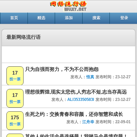
首页
精选
添加
搜索
登录
最新网络流行语
只为自强而努力，不为不公而抱怨
17
发布人：
悟真
发布时间：23-12-27
投一票
理想很辉煌,现实太悲伤,人穷志不短,志当存高远
17
发布人：
ALI353350583I
发布时间：23-12-27
投一票
生死之约：交换青春和容颜，还你智慧和成长
175
发布人：
江舟幸
发布时间：22-09-01
投一票
其他人的生活全是选择题！我踏马全是填空题！