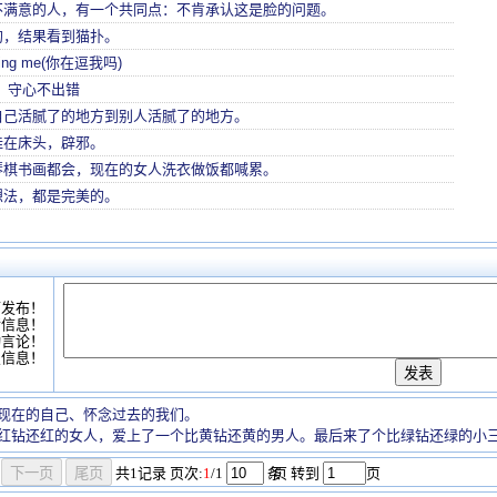
不满意的人，有一个共同点：不肯承认这是脸的问题。
狗，结果看到猫扑。
dding me(你在逗我吗)
 守心不出错
自己活腻了的地方到别人活腻了的地方。
挂在床头，辟邪。
琴棋书画都会，现在的女人洗衣做饭都喊累。
想法，都是完美的。
可发布！
情信息！
动言论！
复信息！
现在的自己、怀念过去的我们。
红钻还红的女人，爱上了一个比黄钻还黄的男人。最后来了个比绿钻还绿的小
共
1
记录
页次:
1
/1
条
/页 转到
页