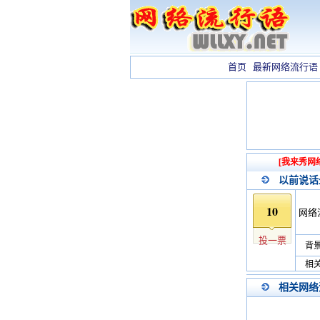
首页
最新网络流行语
[我来秀网
以前说话
10
网络
投一票
背景
相关
相关网络