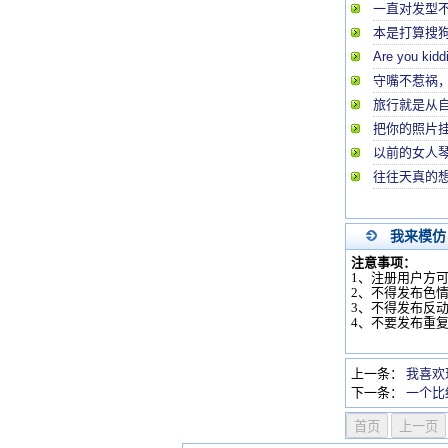
一直对发型
本是打算搜
Are you ki
守嘴不惹祸，
旅行就是从
把你的照片
以前的女人
往往天真的
我来模仿
注意事项：
1、注册用户方
2、不得发布色
3、不得发布反
4、不要发布重
上一条：
我喜欢
下一条：
一个比