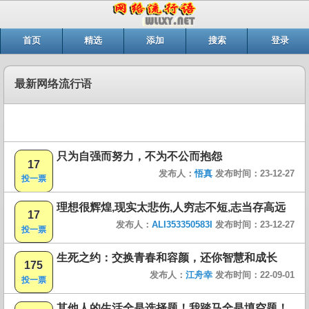
首页
精选
添加
搜索
登录
最新网络流行语
只为自强而努力，不为不公而抱怨
17
发布人：
悟真
发布时间：23-12-27
投一票
理想很辉煌,现实太悲伤,人穷志不短,志当存高远
17
发布人：
ALI353350583I
发布时间：23-12-27
投一票
生死之约：交换青春和容颜，还你智慧和成长
175
发布人：
江舟幸
发布时间：22-09-01
投一票
其他人的生活全是选择题！我踏马全是填空题！