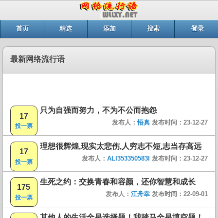
首页
精选
添加
搜索
登录
最新网络流行语
只为自强而努力，不为不公而抱怨
17
发布人：
悟真
发布时间：23-12-27
投一票
理想很辉煌,现实太悲伤,人穷志不短,志当存高远
17
发布人：
ALI353350583I
发布时间：23-12-27
投一票
生死之约：交换青春和容颜，还你智慧和成长
175
发布人：
江舟幸
发布时间：22-09-01
投一票
其他人的生活全是选择题！我踏马全是填空题！