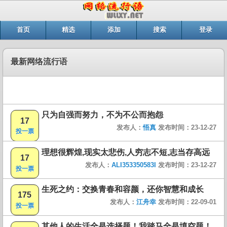
首页
精选
添加
搜索
登录
最新网络流行语
只为自强而努力，不为不公而抱怨
17
发布人：
悟真
发布时间：23-12-27
投一票
理想很辉煌,现实太悲伤,人穷志不短,志当存高远
17
发布人：
ALI353350583I
发布时间：23-12-27
投一票
生死之约：交换青春和容颜，还你智慧和成长
175
发布人：
江舟幸
发布时间：22-09-01
投一票
其他人的生活全是选择题！我踏马全是填空题！