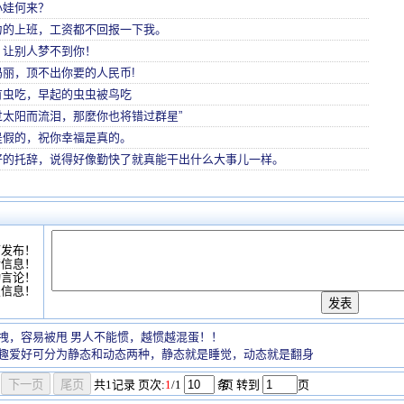
小娃何来？
力的上班，工资都不回报一下我。
，让别人梦不到你！
丽，顶不出你要的人民币!
有虫吃，早起的虫虫被鸟吃
过太阳而流泪，那麼你也将错过群星”
是假的，祝你幸福是真的。
好的托辞，说得好像勤快了就真能干出什么大事儿一样。
可发布！
情信息！
动言论！
复信息！
拽，容易被甩 男人不能惯，越惯越混蛋！！
趣爱好可分为静态和动态两种，静态就是睡觉，动态就是翻身
共
1
记录
页次:
1
/1
条
/页 转到
页