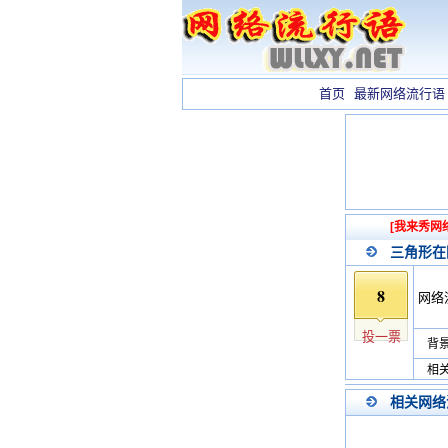
首页
最新网络流行语
[我来秀网
三角形在
8
网络
投一票
背景
相关
相关网络