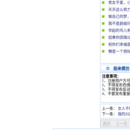
男女不爱，
天天这么努
做自己的梦
我不是超级玛
早起的鸟儿
如果你因错
祝你们幸福
懒是一个很
我来模仿
注意事项：
1、注册用户方
2、不得发布色
3、不得发布反
4、不要发布重
上一条：
女人不
下一条：
我的兴