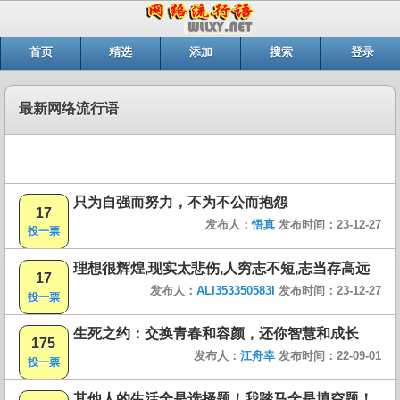
首页
精选
添加
搜索
登录
最新网络流行语
只为自强而努力，不为不公而抱怨
17
发布人：
悟真
发布时间：23-12-27
投一票
理想很辉煌,现实太悲伤,人穷志不短,志当存高远
17
发布人：
ALI353350583I
发布时间：23-12-27
投一票
生死之约：交换青春和容颜，还你智慧和成长
175
发布人：
江舟幸
发布时间：22-09-01
投一票
其他人的生活全是选择题！我踏马全是填空题！