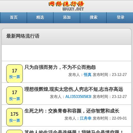
首页
精选
添加
搜索
登录
最新网络流行语
只为自强而努力，不为不公而抱怨
17
发布人：
悟真
发布时间：23-12-27
投一票
理想很辉煌,现实太悲伤,人穷志不短,志当存高远
17
发布人：
ALI353350583I
发布时间：23-12-27
投一票
生死之约：交换青春和容颜，还你智慧和成长
175
发布人：
江舟幸
发布时间：22-09-01
投一票
其他人的生活全是选择题！我踏马全是填空题！