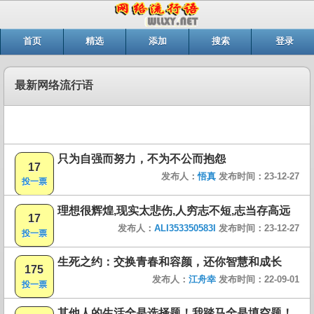
首页
精选
添加
搜索
登录
最新网络流行语
只为自强而努力，不为不公而抱怨
17
发布人：
悟真
发布时间：23-12-27
投一票
理想很辉煌,现实太悲伤,人穷志不短,志当存高远
17
发布人：
ALI353350583I
发布时间：23-12-27
投一票
生死之约：交换青春和容颜，还你智慧和成长
175
发布人：
江舟幸
发布时间：22-09-01
投一票
其他人的生活全是选择题！我踏马全是填空题！