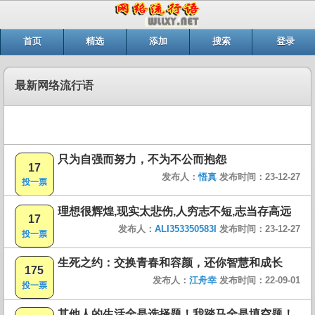
首页
精选
添加
搜索
登录
最新网络流行语
只为自强而努力，不为不公而抱怨
17
发布人：
悟真
发布时间：23-12-27
投一票
理想很辉煌,现实太悲伤,人穷志不短,志当存高远
17
发布人：
ALI353350583I
发布时间：23-12-27
投一票
生死之约：交换青春和容颜，还你智慧和成长
175
发布人：
江舟幸
发布时间：22-09-01
投一票
其他人的生活全是选择题！我踏马全是填空题！