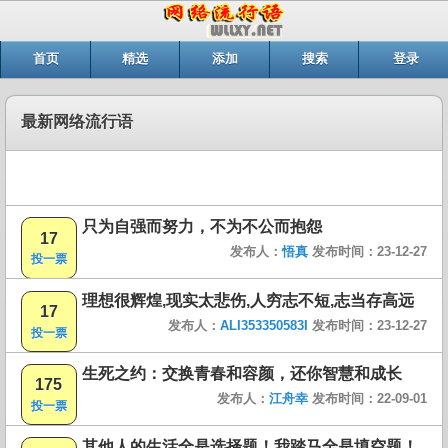
首页
精选
添加
搜索
登录
最新网络流行语
只为自强而努力，不为不公而抱怨
17
发布人：
悟真
发布时间：23-12-27
投一票
理想很辉煌,现实太悲伤,人穷志不短,志当存高远
17
发布人：
ALI353350583I
发布时间：23-12-27
投一票
生死之约：交换青春和容颜，还你智慧和成长
175
发布人：
江舟幸
发布时间：22-09-01
投一票
其他人的生活全是选择题！我踏马全是填空题！