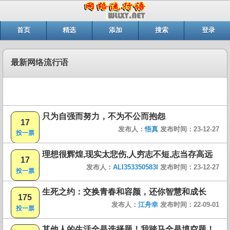
首页
精选
添加
搜索
登录
最新网络流行语
只为自强而努力，不为不公而抱怨
17
发布人：
悟真
发布时间：23-12-27
投一票
理想很辉煌,现实太悲伤,人穷志不短,志当存高远
17
发布人：
ALI353350583I
发布时间：23-12-27
投一票
生死之约：交换青春和容颜，还你智慧和成长
175
发布人：
江舟幸
发布时间：22-09-01
投一票
其他人的生活全是选择题！我踏马全是填空题！