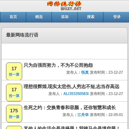
首页
精选
添加
搜索
登录
最新网络流行语
只为自强而努力，不为不公而抱怨
17
发布人：
悟真
发布时间：23-12-27
投一票
理想很辉煌,现实太悲伤,人穷志不短,志当存高远
17
发布人：
ALI353350583I
发布时间：23-12-27
投一票
生死之约：交换青春和容颜，还你智慧和成长
175
发布人：
江舟幸
发布时间：22-09-01
投一票
其他人的生活全是选择题！我踏马全是填空题！