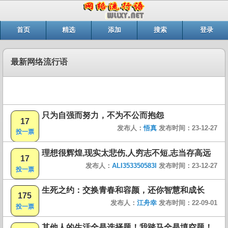
首页
精选
添加
搜索
登录
最新网络流行语
只为自强而努力，不为不公而抱怨
17
发布人：
悟真
发布时间：23-12-27
投一票
理想很辉煌,现实太悲伤,人穷志不短,志当存高远
17
发布人：
ALI353350583I
发布时间：23-12-27
投一票
生死之约：交换青春和容颜，还你智慧和成长
175
发布人：
江舟幸
发布时间：22-09-01
投一票
其他人的生活全是选择题！我踏马全是填空题！