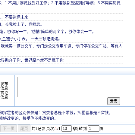
：1.不用拼爹竟找到好工作；2.不用献身竟遇到好导演；3.不用买房竟
去，不要迷惘未来
国，长我脸上了，真相思。
两笔，够你写一生。“感情”简单的两个字，够你体会一生。
大金链子小手表， 一天三顿吃烧烤。
，我就买一辆公交车，专门走公交专用车道，专门停在公交车站，等有人
…
世界抛弃了你，世界原本就不是属于你
可发布！
情信息！
动言论！
复信息！
和挥霍者的区别仅仅是：贪婪者总是不带钱，挥霍者总是不留钱。
能够改变的，接受你不能改变的。
共
1
记录
页次:
1
/1
条
/页 转到
页