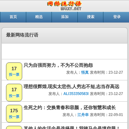
首页
精选
添加
搜索
登录
最新网络流行语
只为自强而努力，不为不公而抱怨
17
发布人：
悟真
发布时间：23-12-27
投一票
理想很辉煌,现实太悲伤,人穷志不短,志当存高远
17
发布人：
ALI353350583I
发布时间：23-12-27
投一票
生死之约：交换青春和容颜，还你智慧和成长
175
发布人：
江舟幸
发布时间：22-09-01
投一票
其他人的生活全是选择题！我踏马全是填空题！