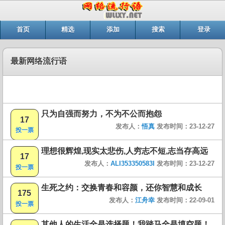
首页
精选
添加
搜索
登录
最新网络流行语
只为自强而努力，不为不公而抱怨
17
发布人：
悟真
发布时间：23-12-27
投一票
理想很辉煌,现实太悲伤,人穷志不短,志当存高远
17
发布人：
ALI353350583I
发布时间：23-12-27
投一票
生死之约：交换青春和容颜，还你智慧和成长
175
发布人：
江舟幸
发布时间：22-09-01
投一票
其他人的生活全是选择题！我踏马全是填空题！