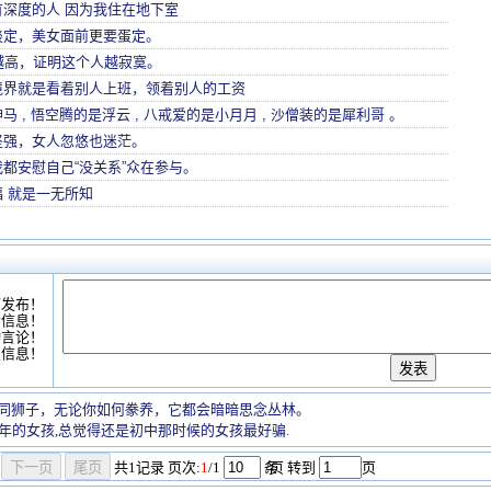
有深度的人 因为我住在地下室
淡定，美女面前更要蛋定。
越高，证明这个人越寂寞。
境界就是看着别人上班，领着别人的工资
马 , 悟空腾的是浮云 , 八戒爱的是小月月 , 沙僧装的是犀利哥 。
坚强，女人忽悠也迷茫。
都安慰自己“没关系”众在参与。
 就是一无所知
可发布！
情信息！
动言论！
复信息！
同狮子，无论你如何豢养，它都会暗暗思念丛林。
0年的女孩,总觉得还是初中那时候的女孩最好骗.
共
1
记录
页次:
1
/1
条
/页 转到
页