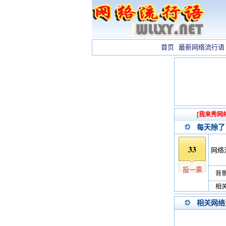
首页
最新网络流行语
[我来秀网
每天除了
33
网络
投一票
背景
相关
相关网络