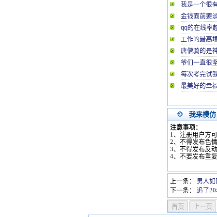
我是一个很
金钱面前要
qq的在线率
工作的最高
唐僧骑的是神
爷们一直很
每次考完试我
最美好的幸福
我来模仿
注意事项：
1、注册用户方
2、不得发布色
3、不得发布反
4、不要发布重
上一条：
男人如
下一条：
追了2