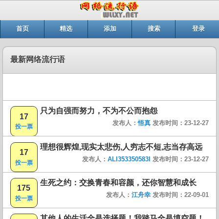
首页
精选
添加
搜索
登录
最新网络流行语
只为自强而努力，不为不公而抱怨
17
发布人：
悟真
发布时间：23-12-27
投一票
理想很辉煌,现实太悲伤,人穷志不短,志当存高远
17
发布人：
ALI353350583I
发布时间：23-12-27
投一票
生死之约：交换青春和容颜，还你智慧和成长
175
发布人：
江舟幸
发布时间：22-09-01
投一票
其他人的生活全是选择题！我踏马全是填空题！