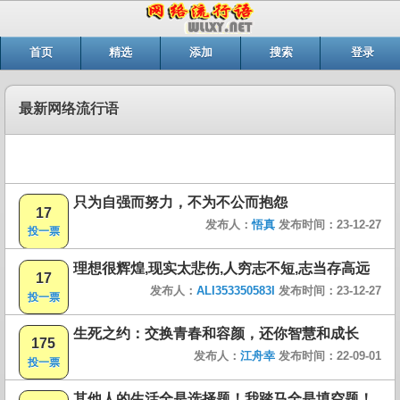
首页
精选
添加
搜索
登录
最新网络流行语
只为自强而努力，不为不公而抱怨
17
发布人：
悟真
发布时间：23-12-27
投一票
理想很辉煌,现实太悲伤,人穷志不短,志当存高远
17
发布人：
ALI353350583I
发布时间：23-12-27
投一票
生死之约：交换青春和容颜，还你智慧和成长
175
发布人：
江舟幸
发布时间：22-09-01
投一票
其他人的生活全是选择题！我踏马全是填空题！