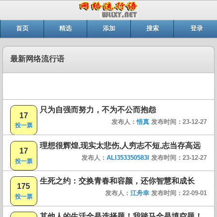
首页
精选
添加
搜索
登录
最新网络流行语
只为自强而努力，不为不公而抱怨
17
发布人：
悟真
发布时间：23-12-27
投一票
理想很辉煌,现实太悲伤,人穷志不短,志当存高远
17
发布人：
ALI353350583I
发布时间：23-12-27
投一票
生死之约：交换青春和容颜，还你智慧和成长
175
发布人：
江舟幸
发布时间：22-09-01
投一票
其他人的生活全是选择题！我踏马全是填空题！